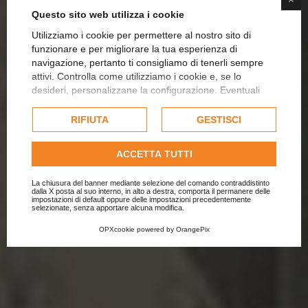
Questo sito web utilizza i cookie
YOUR INITIALS ON YOUR TEXTILE
Utilizziamo i cookie per permettere al nostro sito di
LA FIORENTINA
funzionare e per migliorare la tua esperienza di
OUR HISTORY IN THE HEART OF BIELLA
CUSTOMIZED
navigazione, pertanto ti consigliamo di tenerli sempre
attivi. Controlla come utilizziamo i cookie e, se lo
HOME FASHION
desideri, personalizzane la configurazione. Eventuali
VISIT THE SHOP
EXCLUSIVE
cookie di profilazione o commerciali verranno utilizzati
AND LINGERIE
esclusivamente previa acquisizione del consenso
RIFIUTA
GESTISCI
EMBORIDERY
dell'utente.
Consulta l'informativa cookie completa.
ACCETTA TUTTI
ENTER
La chiusura del banner mediante selezione del comando contraddistinto
dalla X posta al suo interno, in alto a destra, comporta il permanere delle
OUR SUGGESTIONS
impostazioni di default oppure delle impostazioni precedentemente
selezionate, senza apportare alcuna modifica.
FIND OUT HOW
DISCOVER JUSTYOU
OPXcookie
powered by
OrangePix